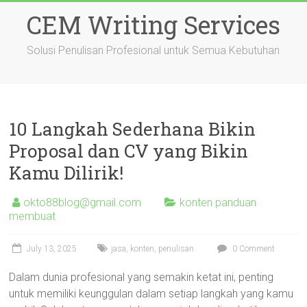
Skip
CEM Writing Services
to
content
Solusi Penulisan Profesional untuk Semua Kebutuhan
10 Langkah Sederhana Bikin
Proposal dan CV yang Bikin
Kamu Dilirik!
okto88blog@gmail.com
konten panduan
membuat
July 13, 2025
jasa
,
konten
,
penulisan
0 Comment
Dalam dunia profesional yang semakin ketat ini, penting
untuk memiliki keunggulan dalam setiap langkah yang kamu