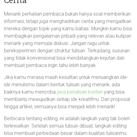
Cerita
Menarik perhatian pembaca bukan hanya soal memberikan
informasi, tetapi juga menghadirkan cerita yang mengaitkan
mereka dengan topik yang kamu bahas. Mungkin kamu bisa
membagikan pengalaman pribadi yang relevan atau kutipan
menarik yang memulai diskusi. Jangan ragu untuk
bereksperimen dengan struktur tulisan. Terkadang, susunan
yang tidak konvensional bisa mendatangkan kejutan dan
membuat pembaca ingin tahu lebih banyak.
Jika kamu merasa masih kesulitan untuk menuangkan ide-
ide menulismu dalam bentuk tulisan yang menarik, ada
baiknya kamu mencoba
jasa penulisan konten
yang bisa
membantu mewujudkan setiap ide kreatifmu. Dari proposal
hingga artikel, semuanya bisa menjadi lebih menarik!
Berbicara tentang editing, ini adalah langkah yang tak boleh
terlewatkan. Setelah semua tulisan dibuat, langkah editing
bisa membuat perbedaan besar dalam kualitas tulisanmu.