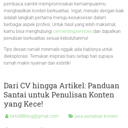
pembaca sambil mempromosikan kemampuanmu
menghasilkan konten berkualitas. Ingat, menulis dengan baik
adalah langkah pertama menuju kesuksesan dalam
berbagai aspek profesi. Untuk hasil yang lebih maksimal,
kamu bisa menghubungi
cemwritingservices
dan dapatkan
penulisan berkualitas sesuai kebutuhanmu!
Tips desain rumah minimalis nggak ada habisnya untuk
dieksplorasi. Temukan inspirasi baru setiap hari supaya
rumah makin nyaman dan estetik!
Dari CV hingga Artikel: Panduan
Santai untuk Penulisan Konten
yang Kece!
okto88blog@gmail.com
jasa penulisan konten