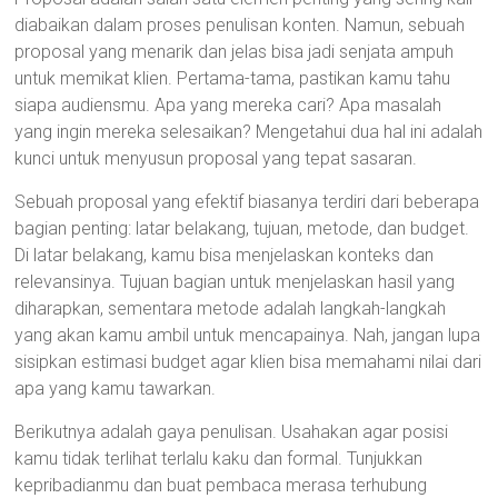
diabaikan dalam proses penulisan konten. Namun, sebuah
proposal yang menarik dan jelas bisa jadi senjata ampuh
untuk memikat klien. Pertama-tama, pastikan kamu tahu
siapa audiensmu. Apa yang mereka cari? Apa masalah
yang ingin mereka selesaikan? Mengetahui dua hal ini adalah
kunci untuk menyusun proposal yang tepat sasaran.
Sebuah proposal yang efektif biasanya terdiri dari beberapa
bagian penting: latar belakang, tujuan, metode, dan budget.
Di latar belakang, kamu bisa menjelaskan konteks dan
relevansinya. Tujuan bagian untuk menjelaskan hasil yang
diharapkan, sementara metode adalah langkah-langkah
yang akan kamu ambil untuk mencapainya. Nah, jangan lupa
sisipkan estimasi budget agar klien bisa memahami nilai dari
apa yang kamu tawarkan.
Berikutnya adalah gaya penulisan. Usahakan agar posisi
kamu tidak terlihat terlalu kaku dan formal. Tunjukkan
kepribadianmu dan buat pembaca merasa terhubung