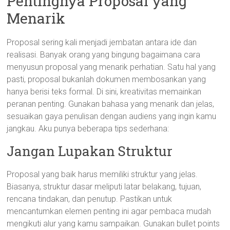
Pentingnya Proposal yang
Menarik
Proposal sering kali menjadi jembatan antara ide dan
realisasi. Banyak orang yang bingung bagaimana cara
menyusun proposal yang menarik perhatian. Satu hal yang
pasti, proposal bukanlah dokumen membosankan yang
hanya berisi teks formal. Di sini, kreativitas memainkan
peranan penting. Gunakan bahasa yang menarik dan jelas,
sesuaikan gaya penulisan dengan audiens yang ingin kamu
jangkau. Aku punya beberapa tips sederhana:
Jangan Lupakan Struktur
Proposal yang baik harus memiliki struktur yang jelas.
Biasanya, struktur dasar meliputi latar belakang, tujuan,
rencana tindakan, dan penutup. Pastikan untuk
mencantumkan elemen penting ini agar pembaca mudah
mengikuti alur yang kamu sampaikan. Gunakan bullet points