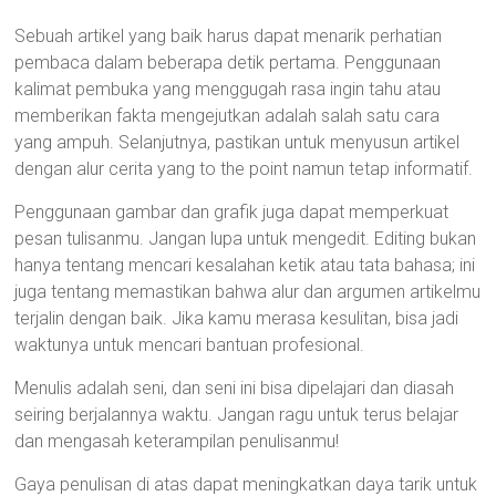
Sebuah artikel yang baik harus dapat menarik perhatian
pembaca dalam beberapa detik pertama. Penggunaan
kalimat pembuka yang menggugah rasa ingin tahu atau
memberikan fakta mengejutkan adalah salah satu cara
yang ampuh. Selanjutnya, pastikan untuk menyusun artikel
dengan alur cerita yang to the point namun tetap informatif.
Penggunaan gambar dan grafik juga dapat memperkuat
pesan tulisanmu. Jangan lupa untuk mengedit. Editing bukan
hanya tentang mencari kesalahan ketik atau tata bahasa; ini
juga tentang memastikan bahwa alur dan argumen artikelmu
terjalin dengan baik. Jika kamu merasa kesulitan, bisa jadi
waktunya untuk mencari bantuan profesional.
Menulis adalah seni, dan seni ini bisa dipelajari dan diasah
seiring berjalannya waktu. Jangan ragu untuk terus belajar
dan mengasah keterampilan penulisanmu!
Gaya penulisan di atas dapat meningkatkan daya tarik untuk