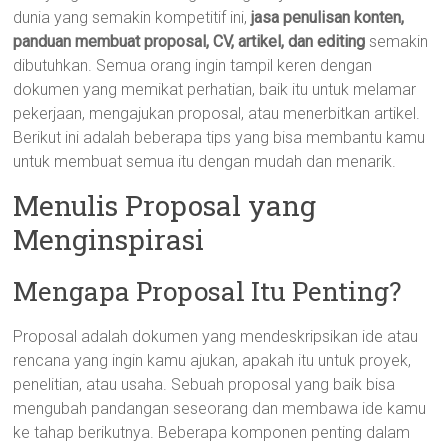
dunia yang semakin kompetitif ini,
jasa penulisan konten,
panduan membuat proposal, CV, artikel, dan editing
semakin
dibutuhkan. Semua orang ingin tampil keren dengan
dokumen yang memikat perhatian, baik itu untuk melamar
pekerjaan, mengajukan proposal, atau menerbitkan artikel.
Berikut ini adalah beberapa tips yang bisa membantu kamu
untuk membuat semua itu dengan mudah dan menarik.
Menulis Proposal yang
Menginspirasi
Mengapa Proposal Itu Penting?
Proposal adalah dokumen yang mendeskripsikan ide atau
rencana yang ingin kamu ajukan, apakah itu untuk proyek,
penelitian, atau usaha. Sebuah proposal yang baik bisa
mengubah pandangan seseorang dan membawa ide kamu
ke tahap berikutnya. Beberapa komponen penting dalam