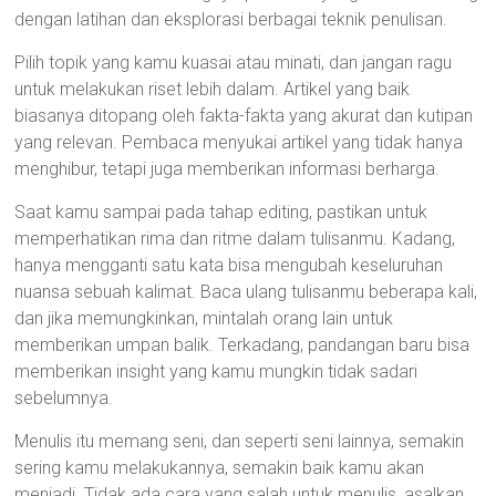
dengan latihan dan eksplorasi berbagai teknik penulisan.
Pilih topik yang kamu kuasai atau minati, dan jangan ragu
untuk melakukan riset lebih dalam. Artikel yang baik
biasanya ditopang oleh fakta-fakta yang akurat dan kutipan
yang relevan. Pembaca menyukai artikel yang tidak hanya
menghibur, tetapi juga memberikan informasi berharga.
Saat kamu sampai pada tahap editing, pastikan untuk
memperhatikan rima dan ritme dalam tulisanmu. Kadang,
hanya mengganti satu kata bisa mengubah keseluruhan
nuansa sebuah kalimat. Baca ulang tulisanmu beberapa kali,
dan jika memungkinkan, mintalah orang lain untuk
memberikan umpan balik. Terkadang, pandangan baru bisa
memberikan insight yang kamu mungkin tidak sadari
sebelumnya.
Menulis itu memang seni, dan seperti seni lainnya, semakin
sering kamu melakukannya, semakin baik kamu akan
menjadi. Tidak ada cara yang salah untuk menulis, asalkan