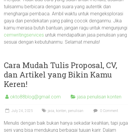
tulisanmu berbicara dengan suara yang autentik dan
menghargai pembaca. Ambil waktu untuk mengeksplorasi
gaya dan pendekatan yang paling cocok denganmu. Jika
kamu merasa butuh bantuan, jangan ragu untuk mengunjungi
cemwritingservices
untuk mendapatkan jasa penulisan yang
sesuai dengan kebutuhanmu. Selamat menulis!
Cara Mudah Tulis Proposal, CV,
dan Artikel yang Bikin Kamu
Keren!
okto88blog@gmail.com
jasa penulisan konten
July 24, 2025
jasa
,
konten
,
penulisan
0 Comment
Menulis dengan baik bukan hanya sekadar keahlian, tapi juga
seni yang bisa mendukung berbagai tujuan karir. Dalam