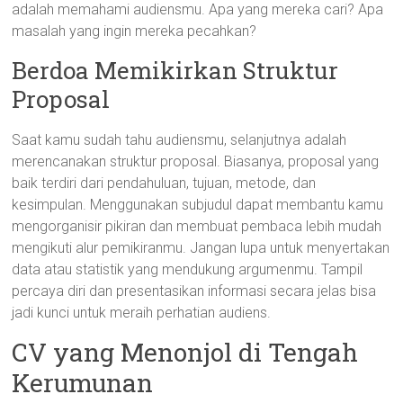
adalah memahami audiensmu. Apa yang mereka cari? Apa
masalah yang ingin mereka pecahkan?
Berdoa Memikirkan Struktur
Proposal
Saat kamu sudah tahu audiensmu, selanjutnya adalah
merencanakan struktur proposal. Biasanya, proposal yang
baik terdiri dari pendahuluan, tujuan, metode, dan
kesimpulan. Menggunakan subjudul dapat membantu kamu
mengorganisir pikiran dan membuat pembaca lebih mudah
mengikuti alur pemikiranmu. Jangan lupa untuk menyertakan
data atau statistik yang mendukung argumenmu. Tampil
percaya diri dan presentasikan informasi secara jelas bisa
jadi kunci untuk meraih perhatian audiens.
CV yang Menonjol di Tengah
Kerumunan