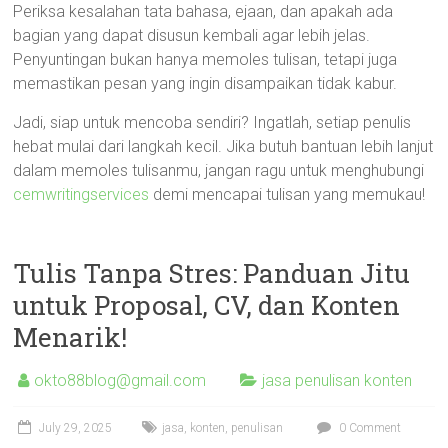
Periksa kesalahan tata bahasa, ejaan, dan apakah ada
bagian yang dapat disusun kembali agar lebih jelas.
Penyuntingan bukan hanya memoles tulisan, tetapi juga
memastikan pesan yang ingin disampaikan tidak kabur.
Jadi, siap untuk mencoba sendiri? Ingatlah, setiap penulis
hebat mulai dari langkah kecil. Jika butuh bantuan lebih lanjut
dalam memoles tulisanmu, jangan ragu untuk menghubungi
cemwritingservices
demi mencapai tulisan yang memukau!
Tulis Tanpa Stres: Panduan Jitu
untuk Proposal, CV, dan Konten
Menarik!
okto88blog@gmail.com
jasa penulisan konten
July 29, 2025
jasa
,
konten
,
penulisan
0 Comment