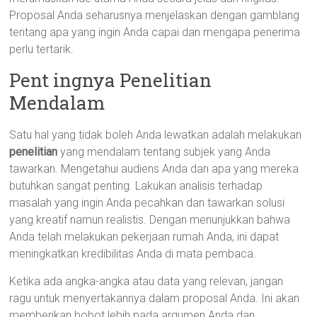
Proposal Anda seharusnya menjelaskan dengan gamblang
tentang apa yang ingin Anda capai dan mengapa penerima
perlu tertarik.
Pent ingnya Penelitian
Mendalam
Satu hal yang tidak boleh Anda lewatkan adalah melakukan
penelitian
yang mendalam tentang subjek yang Anda
tawarkan. Mengetahui audiens Anda dan apa yang mereka
butuhkan sangat penting. Lakukan analisis terhadap
masalah yang ingin Anda pecahkan dan tawarkan solusi
yang kreatif namun realistis. Dengan menunjukkan bahwa
Anda telah melakukan pekerjaan rumah Anda, ini dapat
meningkatkan kredibilitas Anda di mata pembaca.
Ketika ada angka-angka atau data yang relevan, jangan
ragu untuk menyertakannya dalam proposal Anda. Ini akan
memberikan bobot lebih pada argumen Anda dan