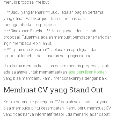
menulis proposal meliputi:
– **Judul yang Menarik**: Judul adalah bagian pertama
yang dilihat. Pastikan judul kamu menarik dan
menggambarkan isi proposal.
– **Ringkasan Eksekutif**: Ini ringkasan dari seluruh
proposal. Tujuannya adalah membuat pembaca tertarik dan
ingin membaca lebih lanjut.
– **Tujuan dan Sasaran**: Jelasakan apa tujuan dari
proposal tersebut dan sasaran yang ingin dicapai.
Jika kamu merasa kesulitan dalam menulis proposal, tidak
ada salahnya untuk memanfaatkan
jasa penulisan konten
yang bisa membantu kamu menciptakannya dengan baik.
Membuat CV yang Stand Out
Ketika datang ke pekerjaan, CV adalah salah satu hal yang
bisa membuka pintu kesempatan. Kamu perlu membuat CV
yang tidak hanya informatif tetapi juga menarik, agar dapat