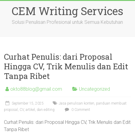
Skip
CEM Writing Services
to
content
Solusi Penulisan Profesional untuk Semua Kebutuhan
Curhat Penulis: dari Proposal
Hingga CV, Trik Menulis dan Edit
Tanpa Ribet
okto88blog@gmail.com
Uncategorized
September 15, 2025
Jasa penulisan konten, panduan membuat
proposal, CV, artikel, dan editing
0 Comment
Curhat Penulis: dari Proposal Hingga CV, Trik Menulis dan Edit
Tanpa Ribet