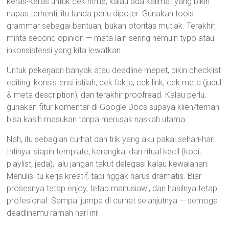
keras-keras untuk cek ritme; kalau ada kalimat yang bikin
napas terhenti, itu tanda perlu dipoter. Gunakan tools
grammar sebagai bantuan, bukan otoritas mutlak. Terakhir,
minta second opinion — mata lain sering nemuin typo atau
inkonsistensi yang kita lewatkan.
Untuk pekerjaan banyak atau deadline mepet, bikin checklist
editing: konsistensi istilah, cek fakta, cek link, cek meta (judul
& meta description), dan terakhir proofread. Kalau perlu,
gunakan fitur komentar di Google Docs supaya klien/teman
bisa kasih masukan tanpa merusak naskah utama.
Nah, itu sebagian curhat dan trik yang aku pakai sehari-hari.
Intinya: siapin template, kerangka, dan ritual kecil (kopi,
playlist, jeda), lalu jangan takut delegasi kalau kewalahan.
Menulis itu kerja kreatif, tapi nggak harus dramatis. Biar
prosesnya tetap enjoy, tetap manusiawi, dan hasilnya tetap
profesional. Sampai jumpa di curhat selanjutnya — semoga
deadlinemu ramah hari ini!