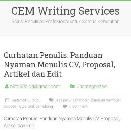
Skip
CEM Writing Services
to
content
Solusi Penulisan Profesional untuk Semua Kebutuhan
Curhatan Penulis: Panduan
Nyaman Menulis CV, Proposal,
Artikel dan Edit
okto88blog@gmail.com
Uncategorized
September 5, 2025
Jasa penulisan konten, panduan membuat
proposal, CV, artikel, dan editing
0 Comment
Curhatan Penulis: Panduan Nyaman Menulis CV, Proposal,
Artikel dan Edit