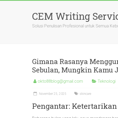
Skip
to
CEM Writing Servi
content
Solusi Penulisan Profesional untuk Semua Keb
Gimana Rasanya Menggun
Sebulan, Mungkin Kamu 
okto88blog@gmail.com
Teknologi
November 25, 2025
skincare
Pengantar: Ketertarikan