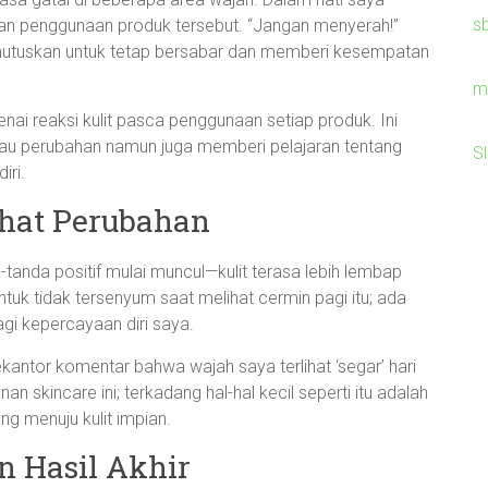
s
an penggunaan produk tersebut. “Jangan menyerah!”
emutuskan untuk tetap bersabar dan memberi kesempatan
m
ai reaksi kulit pasca penggunaan setiap produk. Ini
u perubahan namun juga memberi pelajaran tentang
S
iri.
ihat Perubahan
-tanda positif mulai muncul—kulit terasa lebih lembap
tuk tidak tersenyum saat melihat cermin pagi itu; ada
agi kepercayaan diri saya.
antor komentar bahwa wajah saya terlihat ‘segar’ hari
n skincare ini; terkadang hal-hal kecil seperti itu adalah
g menuju kulit impian.
n Hasil Akhir