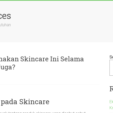
ces
utuhan
akan Skincare Ini Selama
S
Juga?
 pada Skincare
Ek
Kr