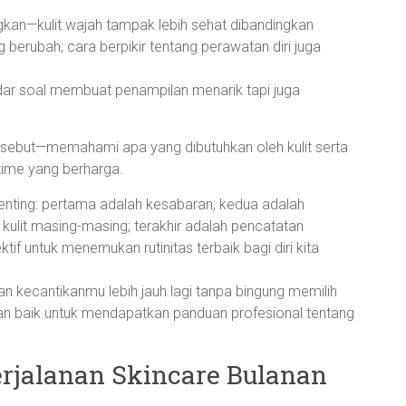
gkan—kulit wajah tampak lebih sehat dibandingkan
g berubah; cara berpikir tentang perawatan diri juga
dar soal membuat penampilan menarik tapi juga
ebut—memahami apa yang dibutuhkan oleh kulit serta
time yang berharga.
penting: pertama adalah kesabaran; kedua adalah
kulit masing-masing; terakhir adalah pencatatan
if untuk menemukan rutinitas terbaik bagi diri kita
an kecantikanmu lebih jauh lagi tanpa bingung memilih
ihan baik untuk mendapatkan panduan profesional tentang
erjalanan Skincare Bulanan