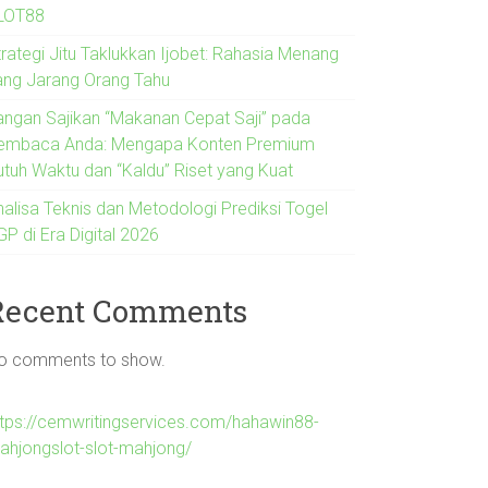
LOT88
trategi Jitu Taklukkan Ijobet: Rahasia Menang
ang Jarang Orang Tahu
angan Sajikan “Makanan Cepat Saji” pada
embaca Anda: Mengapa Konten Premium
utuh Waktu dan “Kaldu” Riset yang Kuat
nalisa Teknis dan Metodologi Prediksi Togel
P di Era Digital 2026
Recent Comments
o comments to show.
ttps://cemwritingservices.com/hahawin88-
ahjongslot-slot-mahjong/