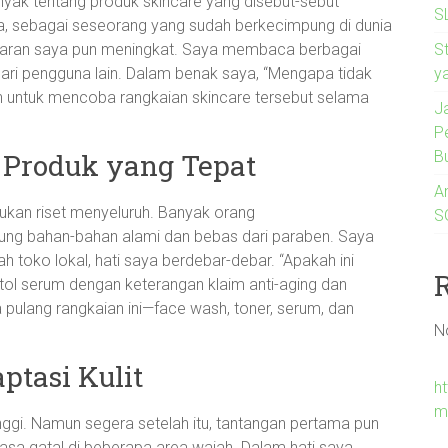
yak tentang produk skincare yang disebut-sebut
S
a, sebagai seseorang yang sudah berkecimpung di dunia
S
asaran saya pun meningkat. Saya membaca berbagai
y
dari pengguna lain. Dalam benak saya, “Mengapa tidak
 untuk mencoba rangkaian skincare tersebut selama
J
P
B
 Produk yang Tepat
A
kukan riset menyeluruh. Banyak orang
SG
ng bahan-bahan alami dan bebas dari paraben. Saya
uah toko lokal, hati saya berdebar-debar. “Apakah ini
tol serum dengan keterangan klaim anti-aging dan
pulang rangkaian ini—face wash, toner, serum, dan
N
ptasi Kulit
h
m
ggi. Namun segera setelah itu, tantangan pertama pun
rasa gatal di beberapa area wajah. Dalam hati saya