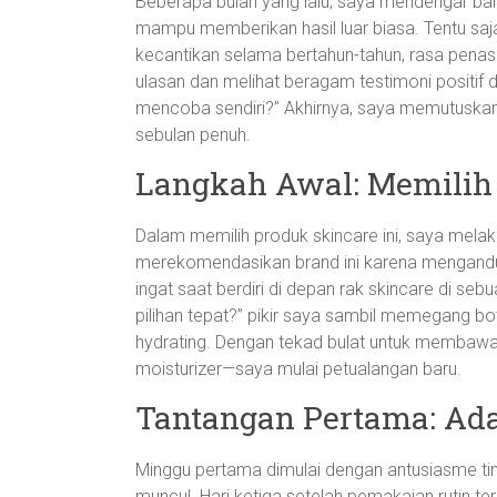
Beberapa bulan yang lalu, saya mendengar ban
mampu memberikan hasil luar biasa. Tentu saj
kecantikan selama bertahun-tahun, rasa pen
ulasan dan melihat beragam testimoni positif 
mencoba sendiri?” Akhirnya, saya memutuskan
sebulan penuh.
Langkah Awal: Memilih
Dalam memilih produk skincare ini, saya mela
merekomendasikan brand ini karena mengandu
ingat saat berdiri di depan rak skincare di seb
pilihan tepat?” pikir saya sambil memegang bo
hydrating. Dengan tekad bulat untuk membawa 
moisturizer—saya mulai petualangan baru.
Tantangan Pertama: Ada
Minggu pertama dimulai dengan antusiasme tin
muncul. Hari ketiga setelah pemakaian rutin te