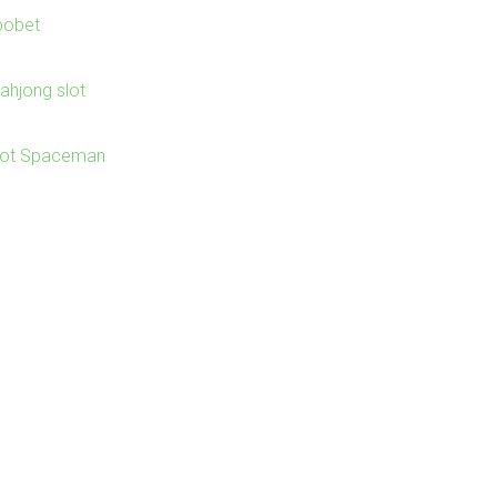
bobet
ahjong slot
lot Spaceman