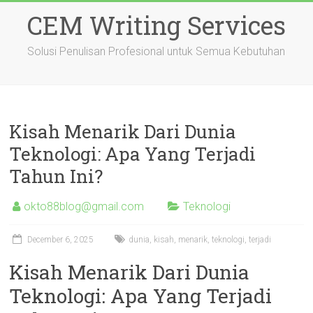
Skip
CEM Writing Services
to
content
Solusi Penulisan Profesional untuk Semua Kebutuhan
Kisah Menarik Dari Dunia
Teknologi: Apa Yang Terjadi
Tahun Ini?
okto88blog@gmail.com
Teknologi
December 6, 2025
dunia
,
kisah
,
menarik
,
teknologi
,
terjadi
Kisah Menarik Dari Dunia
Teknologi: Apa Yang Terjadi