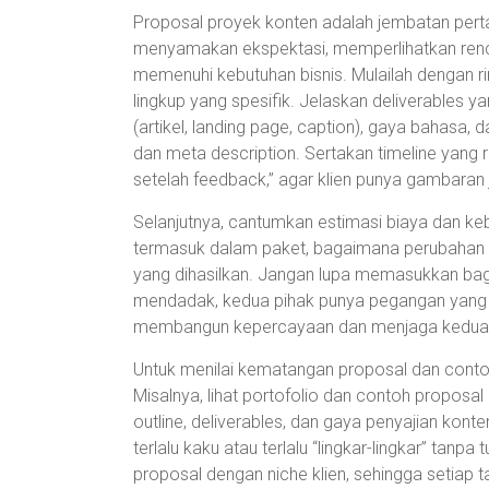
Proposal proyek konten adalah jembatan perta
menyamakan ekspektasi, memperlihatkan renc
memenuhi kebutuhan bisnis. Mulailah dengan rin
lingkup yang spesifik. Jelaskan deliverables y
(artikel, landing page, caption), gaya bahasa
dan meta description. Sertakan timeline yang real
setelah feedback,” agar klien punya gambaran 
Selanjutnya, cantumkan estimasi biaya dan ke
termasuk dalam paket, bagaimana perubahan yan
yang dihasilkan. Jangan lupa memasukkan bagi
mendadak, kedua pihak punya pegangan yang jel
membangun kepercayaan dan menjaga keduan
Untuk menilai kematangan proposal dan contoh 
Misalnya, lihat portofolio dan contoh proposal
outline, deliverables, dan gaya penyajian konte
terlalu kaku atau terlalu “lingkar-lingkar” tan
proposal dengan niche klien, sehingga setiap t