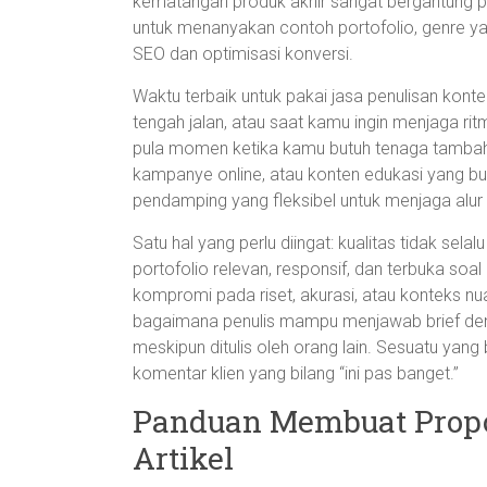
kematangan produk akhir sangat bergantung p
untuk menanyakan contoh portofolio, genre 
SEO dan optimisasi konversi.
Waktu terbaik untuk pakai jasa penulisan kont
tengah jalan, atau saat kamu ingin menjaga ri
pula momen ketika kamu butuh tenaga tambahan
kampanye online, atau konten edukasi yang butu
pendamping yang fleksibel untuk menjaga alur
Satu hal yang perlu diingat: kualitas tidak se
portofolio relevan, responsif, dan terbuka soal 
kompromi pada riset, akurasi, atau konteks nua
bagaimana penulis mampu menjawab brief denga
meskipun ditulis oleh orang lain. Sesuatu yang 
komentar klien yang bilang “ini pas banget.”
Panduan Membuat Propos
Artikel