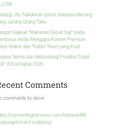
LOT88
trategi Jitu Taklukkan Ijobet: Rahasia Menang
ang Jarang Orang Tahu
angan Sajikan “Makanan Cepat Saji” pada
embaca Anda: Mengapa Konten Premium
utuh Waktu dan “Kaldu” Riset yang Kuat
nalisa Teknis dan Metodologi Prediksi Togel
P di Era Digital 2026
Recent Comments
o comments to show.
ttps://cemwritingservices.com/hahawin88-
ahjongslot-slot-mahjong/