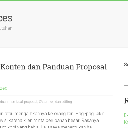
ces
utuhan
 Konten dan Panduan Proposal
S
ized
duan membuat proposal, CV, artikel, dan editing
ri atau mengalihkannya ke orang lain. Pagi-pagi bikin
Ek
revisi karena klien minta perubahan besar. Rasanya
Kr
minum kopi yang habis. Lalu saya menemukan hal