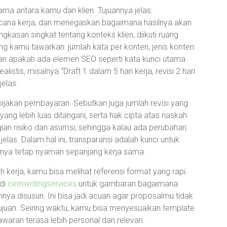
ma antara kamu dan klien. Tujuannya jelas:
ana kerja, dan menegaskan bagaimana hasilnya akan
gkasan singkat tentang konteks klien, diikuti ruang
ang kamu tawarkan: jumlah kata per konten, jenis konten
, dan apakah ada elemen SEO seperti kata kunci utama
istis, misalnya “Draft 1 dalam 5 hari kerja, revisi 2 hari
jelas.
bijakan pembayaran. Sebutkan juga jumlah revisi yang
g lebih luas ditangani, serta hak cipta atas naskah
an risiko dan asumsi, sehingga kalau ada perubahan
as. Dalam hal ini, transparansi adalah kunci untuk
ya tetap nyaman sepanjang kerja sama.
kerja, kamu bisa melihat referensi format yang rapi.
 di
cemwritingservices
untuk gambaran bagaimana
nnya disusun. Ini bisa jadi acuan agar proposalmu tidak
pa tujuan. Seiring waktu, kamu bisa menyesuaikan template
awaran terasa lebih personal dan relevan.