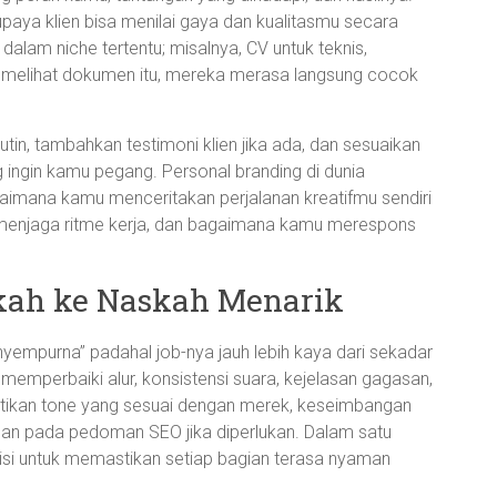
upaya klien bisa menilai gaya dan kualitasmu secara
 dalam niche tertentu; misalnya, CV untuk teknis,
n melihat dokumen itu, mereka merasa langsung cocok
utin, tambahkan testimoni klien jika ada, dan sesuaikan
ingin kamu pegang. Personal branding di dunia
gaimana kamu menceritakan perjalanan kreatifmu sendiri
menjaga ritme kerja, dan bagaimana kamu merespons
skah ke Naskah Menarik
nyempurna” padahal job-nya jauh lebih kaya dari sekadar
 memperbaiki alur, konsistensi suara, kejelasan gagasan,
tikan tone yang sesuai dengan merek, keseimbangan
tuhan pada pedoman SEO jika diperlukan. Dalam satu
isi untuk memastikan setiap bagian terasa nyaman