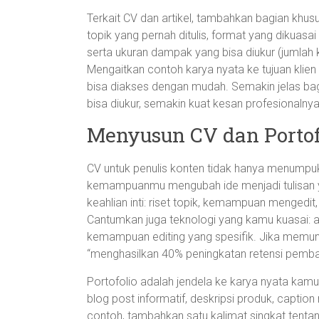
Terkait CV dan artikel, tambahkan bagian khu
topik yang pernah ditulis, format yang dikuasai (
serta ukuran dampak yang bisa diukur (jumlah
Mengaitkan contoh karya nyata ke tujuan klien
bisa diakses dengan mudah. Semakin jelas ba
bisa diukur, semakin kuat kesan profesionalnya
Menyusun CV dan Portof
CV untuk penulis konten tidak hanya menumpuk 
kemampuanmu mengubah ide menjadi tulisan ya
keahlian inti: riset topik, kemampuan mengedit, 
Cantumkan juga teknologi yang kamu kuasai: al
kemampuan editing yang spesifik. Jika memun
“menghasilkan 40% peningkatan retensi pembaca
Portofolio adalah jendela ke karya nyata kamu
blog post informatif, deskripsi produk, caption
contoh, tambahkan satu kalimat singkat tentan