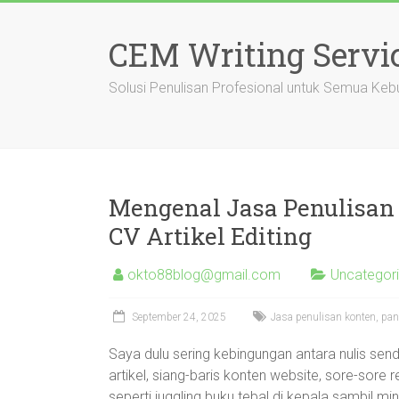
Skip
to
CEM Writing Servi
content
Solusi Penulisan Profesional untuk Semua Keb
Mengenal Jasa Penulisan
CV Artikel Editing
okto88blog@gmail.com
Uncategor
September 24, 2025
Jasa penulisan konten, pan
Saya dulu sering kebingungan antara nulis sendi
artikel, siang-baris konten website, sore-sore 
seperti juggling buku tebal di kepala sambil 