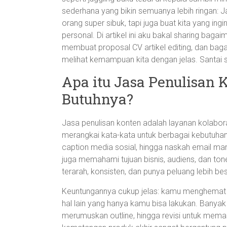
sederhana yang bikin semuanya lebih ringan: J
orang super sibuk, tapi juga buat kita yang ingi
personal. Di artikel ini aku bakal sharing bag
membuat proposal CV artikel editing, dan baga
melihat kemampuan kita dengan jelas. Santai sa
Apa itu Jasa Penulisan
Butuhnya?
Jasa penulisan konten adalah layanan kolabor
merangkai kata-kata untuk berbagai kebutuhan di
caption media sosial, hingga naskah email ma
juga memahami tujuan bisnis, audiens, dan tone
terarah, konsisten, dan punya peluang lebih b
Keuntungannya cukup jelas: kamu menghemat wa
hal lain yang hanya kamu bisa lakukan. Banyak 
merumuskan outline, hingga revisi untuk memas