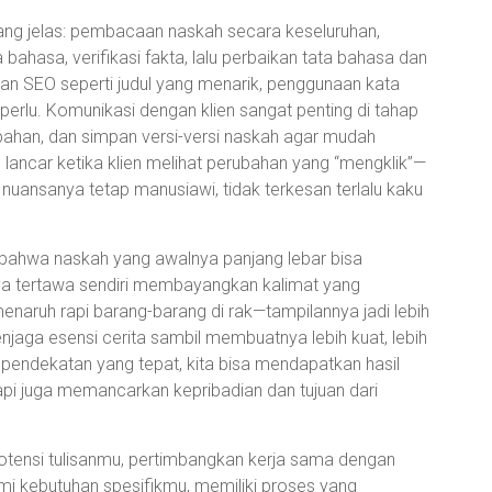
 yang jelas: pembacaan naskah secara keseluruhan,
 bahasa, verifikasi fakta, lalu perbaikan tata bahasa dan
kan SEO seperti judul yang menarik, penggunaan kata
ka perlu. Komunikasi dengan klien sangat penting di tahap
rubahan, dan simpan versi-versi naskah agar mudah
 lancar ketika klien melihat perubahan yang “mengklik”—
n nuansanya tetap manusiawi, tidak terkesan terlalu kaku
i bahwa naskah yang awalnya panjang lebar bisa
ya tertawa sendiri membayangkan kalimat yang
i menaruh rapi barang-barang di rak—tampilannya jadi lebih
enjaga esensi cerita sambil membuatnya lebih kuat, lebih
pendekatan yang tepat, kita bisa mendapatkan hasil
tapi juga memancarkan kepribadian dan tujuan dari
otensi tulisanmu, pertimbangkan kerja sama dengan
i kebutuhan spesifikmu, memiliki proses yang