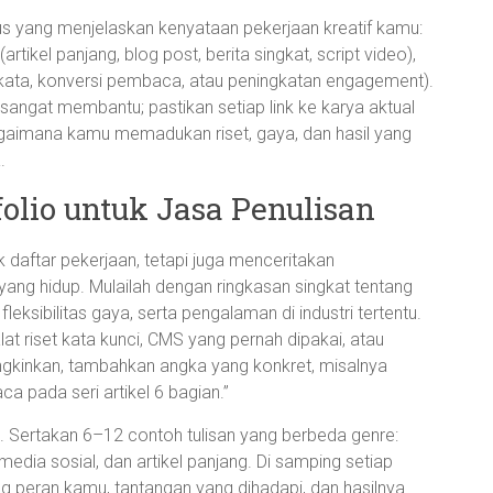
sus yang menjelaskan kenyataan pekerjaan kreatif kamu:
artikel panjang, blog post, berita singkat, script video),
 kata, konversi pembaca, atau peningkatan engagement).
 sangat membantu; pastikan setiap link ke karya aktual
gaimana kamu memadukan riset, gaya, dan hasil yang
.
olio untuk Jasa Penulisan
daftar pekerjaan, tetapi juga menceritakan
ng hidup. Mulailah dengan ringkasan singkat tentang
fleksibilitas gaya, serta pengalaman di industri tertentu.
at riset kata kunci, CMS yang pernah dipakai, atau
gkinkan, tambahkan angka yang konkret, misalnya
 pada seri artikel 6 bagian.”
. Sertakan 6–12 contoh tulisan yang berbeda genre:
 media sosial, dan artikel panjang. Di samping setiap
g peran kamu, tantangan yang dihadapi, dan hasilnya.