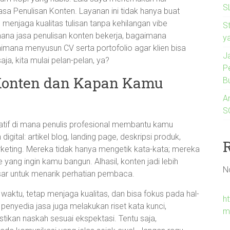
S
asa Penulisan Konten. Layanan ini tidak hanya buat
n menjaga kualitas tulisan tanpa kehilangan vibe
S
aimana jasa penulisan konten bekerja, bagaimana
y
imana menyusun CV serta portofolio agar klien bisa
J
ja, kita mulai pelan-pelan, ya?
P
 Konten dan Kapan Kamu
B
A
SG
atif di mana penulis profesional membantu kamu
gital: artikel blog, landing page, deskripsi produk,
rketing. Mereka tidak hanya mengetik kata-kata; mereka
 yang ingin kamu bangun. Alhasil, konten jadi lebih
N
esar untuk menarik perhatian pembaca.
ktu, tetap menjaga kualitas, dan bisa fokus pada hal-
h
penyedia jasa juga melakukan riset kata kunci,
m
tikan naskah sesuai ekspektasi. Tentu saja,