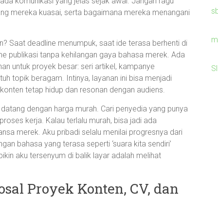
ada komunikasi yang jelas sejak awal. Jangan ragu
s
yang mereka kuasai, serta bagaimana mereka menangani
m
en? Saat deadline menumpuk, saat ide terasa berhenti di
tme publikasi tanpa kehilangan gaya bahasa merek. Ada
 untuk proyek besar: seri artikel, kampanye
S
h topik beragam. Intinya, layanan ini bisa menjadi
 konten tetap hidup dan resonan dengan audiens.
lalu datang dengan harga murah. Cari penyedia yang punya
proses kerja. Kalau terlalu murah, bisa jadi ada
nsa merek. Aku pribadi selalu menilai progresnya dari
n bahasa yang terasa seperti ‘suara kita sendiri’
bikin aku tersenyum di balik layar adalah melihat
al Proyek Konten, CV, dan