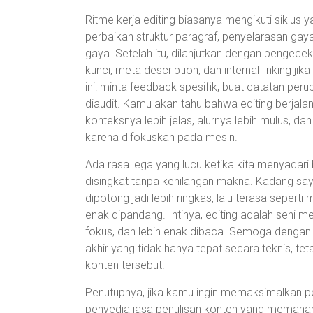
Ritme kerja editing biasanya mengikuti siklus
perbaikan struktur paragraf, penyelarasan gaya
gaya. Setelah itu, dilanjutkan dengan pengece
kunci, meta description, dan internal linking ji
ini: minta feedback spesifik, buat catatan pe
diaudit. Kamu akan tahu bahwa editing berjalan
konteksnya lebih jelas, alurnya lebih mulus, da
karena difokuskan pada mesin.
Ada rasa lega yang lucu ketika kita menyadar
disingkat tanpa kehilangan makna. Kadang sa
dipotong jadi lebih ringkas, lalu terasa sepert
enak dipandang. Intinya, editing adalah seni m
fokus, dan lebih enak dibaca. Semoga dengan 
akhir yang tidak hanya tepat secara teknis, te
konten tersebut.
Penutupnya, jika kamu ingin memaksimalkan p
penyedia jasa penulisan konten yang memaham