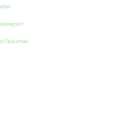
bobet
ahjong slot
lot Spaceman