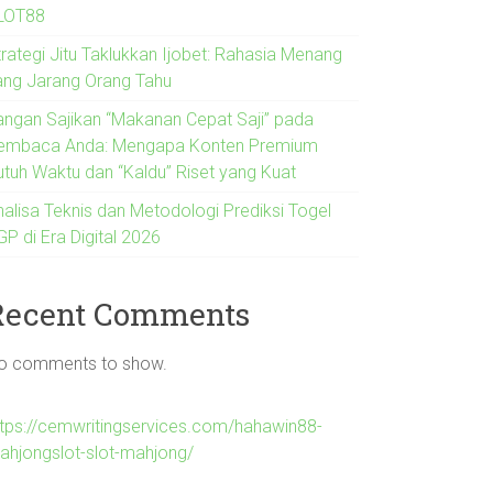
LOT88
trategi Jitu Taklukkan Ijobet: Rahasia Menang
ang Jarang Orang Tahu
angan Sajikan “Makanan Cepat Saji” pada
embaca Anda: Mengapa Konten Premium
utuh Waktu dan “Kaldu” Riset yang Kuat
nalisa Teknis dan Metodologi Prediksi Togel
P di Era Digital 2026
Recent Comments
o comments to show.
ttps://cemwritingservices.com/hahawin88-
ahjongslot-slot-mahjong/