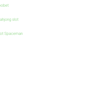
bobet
ahjong slot
lot Spaceman