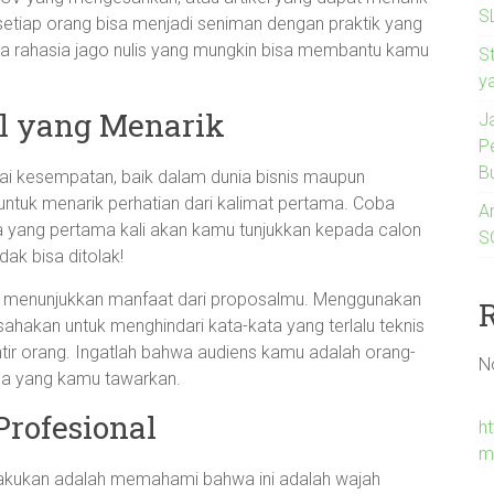
S
setiap orang bisa menjadi seniman dengan praktik yang
apa rahasia jago nulis yang mungkin bisa membantu kamu
S
y
l yang Menarik
J
P
B
i kesempatan, baik dalam dunia bisnis maupun
ntuk menarik perhatian dari kalimat pertama. Coba
A
 yang pertama kali akan kamu tunjukkan kepada calon
SG
ak bisa ditolak!
dan menunjukkan manfaat dari proposalmu. Menggunakan
sahakan untuk menghindari kata-kata yang terlalu teknis
ntir orang. Ingatlah bahwa audiens kamu adalah orang-
N
pa yang kamu tawarkan.
Profesional
h
m
 lakukan adalah memahami bahwa ini adalah wajah