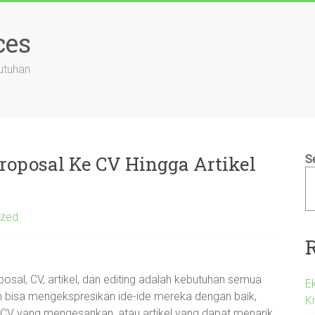
ces
utuhan
Proposal Ke CV Hingga Artikel
S
ized
sal, CV, artikel, dan editing adalah kebutuhan semua
Ek
ingin bisa mengekspresikan ide-ide mereka dengan baik,
Kr
 CV yang mengesankan, atau artikel yang dapat menarik