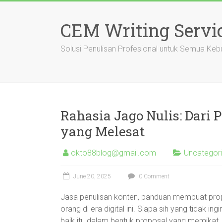
Skip
to
CEM Writing Servi
content
Solusi Penulisan Profesional untuk Semua Keb
Rahasia Jago Nulis: Dari 
yang Melesat
okto88blog@gmail.com
Uncategor
June 20, 2025
0 Comment
Jasa penulisan konten, panduan membuat propo
orang di era digital ini. Siapa sih yang tidak 
baik itu dalam bentuk proposal yang memikat,