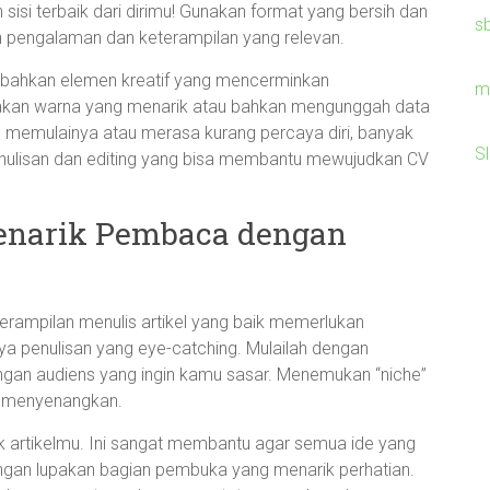
h sisi terbaik dari dirimu! Gunakan format yang bersih dan
s
 pengalaman dan keterampilan yang relevan.
mbahkan elemen kreatif yang mencerminkan
m
akan warna yang menarik atau bahkan mengunggah data
ng memulainya atau merasa kurang percaya diri, banyak
S
ulisan dan editing yang bisa membantu mewujudkan CV
Menarik Pembaca dengan
keterampilan menulis artikel yang baik memerlukan
a penulisan yang eye-catching. Mulailah dengan
ngan audiens yang ingin kamu sasar. Menemukan “niche”
h menyenangkan.
uk artikelmu. Ini sangat membantu agar semua ide yang
angan lupakan bagian pembuka yang menarik perhatian.