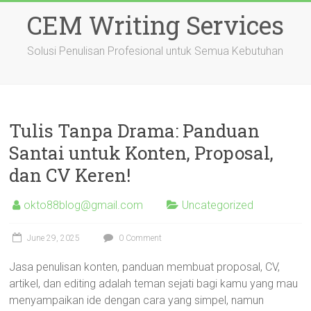
Skip
CEM Writing Services
to
content
Solusi Penulisan Profesional untuk Semua Kebutuhan
Tulis Tanpa Drama: Panduan
Santai untuk Konten, Proposal,
dan CV Keren!
okto88blog@gmail.com
Uncategorized
June 29, 2025
0 Comment
Jasa penulisan konten, panduan membuat proposal, CV,
artikel, dan editing adalah teman sejati bagi kamu yang mau
menyampaikan ide dengan cara yang simpel, namun