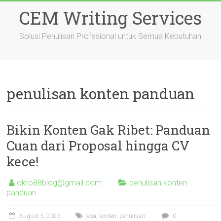
Skip
CEM Writing Services
to
content
Solusi Penulisan Profesional untuk Semua Kebutuhan
penulisan konten panduan
Bikin Konten Gak Ribet: Panduan
Cuan dari Proposal hingga CV
kece!
okto88blog@gmail.com
penulisan konten
panduan
August 5, 2025
jasa
,
konten
,
penulisan
0