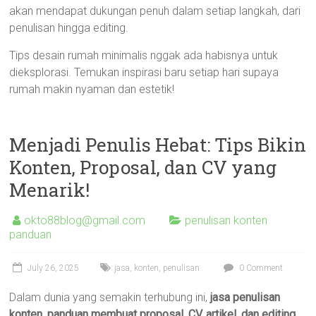
akan mendapat dukungan penuh dalam setiap langkah, dari
penulisan hingga editing.
Tips desain rumah minimalis nggak ada habisnya untuk
dieksplorasi. Temukan inspirasi baru setiap hari supaya
rumah makin nyaman dan estetik!
Menjadi Penulis Hebat: Tips Bikin
Konten, Proposal, dan CV yang
Menarik!
okto88blog@gmail.com
penulisan konten
panduan
July 26, 2025
jasa
,
konten
,
penulisan
0 Comment
Dalam dunia yang semakin terhubung ini,
jasa penulisan
konten, panduan membuat proposal, CV, artikel, dan editing