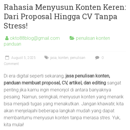
Rahasia Menyusun Konten Keren:
Dari Proposal Hingga CV Tanpa
Stress!
okto88blog@gmail.com
penulisan konten
panduan
August 5, 2025
jasa
,
konten
,
penulisan
0
Comment
Di era digital seperti sekarang,
jasa penulisan konten,
panduan membuat proposal, CV, artikel, dan editing
sangat
penting jika kamu ingin menonjol di antara banyaknya
pesaing. Namun, seringkali, menyusun konten yang menarik
bisa menjadi tugas yang menakutkan. Jangan khawatir, kita
akan menjelajahi beberapa langkah mudah yang dapat
membantumu menyusun konten tanpa merasa stres. Yuk,
kita mulai!