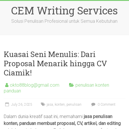
Skip
CEM Writing Services
to
content
Solusi Penulisan Profesional untuk Semua Kebutuhan
Kuasai Seni Menulis: Dari
Proposal Menarik hingga CV
Ciamik!
okto88blog@gmail.com
penulisan konten
panduan
July 26, 2025
jasa
,
konten
,
penulisan
0 Comment
Dalam dunia kreatif saat ini, memahami
jasa penulisan
konten, panduan membuat proposal, CV, artikel, dan editing